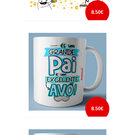
8.50€
CANECA É CAFÉ MAS PODIA SER CERVEJA
PAI
mais info
add à lista
8.50€
CANECA ES UM GRANDE PAI E UM
EXCELENTE AVÔ