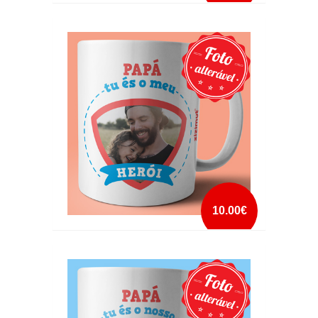
CANECA PAI SUPER HEROI
mais info
add à lista
10.00€
CANECA PAPA ES O MEU HEROI COM FOTO
mais info
add à lista