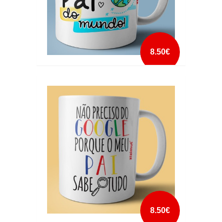
8.50€
CANECA EU TENHO O MELHOR PAI DO
MUNDO
mais info
add à lista
8.50€