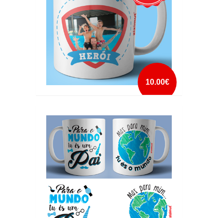
10.00€
CANECA PAPA ES O NOSSO HEROI
mais info
add à lista