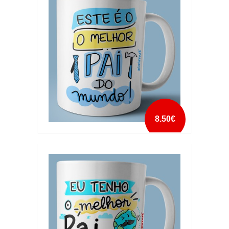
mais info
add à lista
8.50€
CANECA ESTE É O MELHOR PAI DO MUNDO
mais info
add à lista