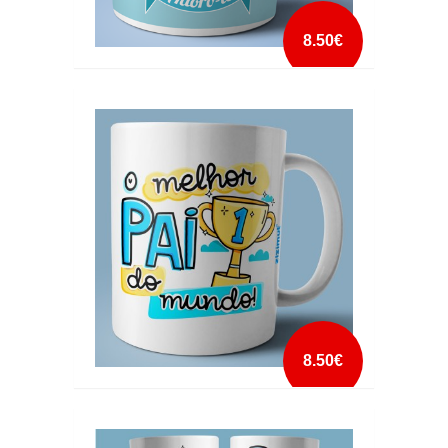
8.50€
CANECA O MELHOR PAI DO MUNDO
mais info
add à lista
8.50€
CANECA O MELHOR PAI DO MUNDO TAÇA