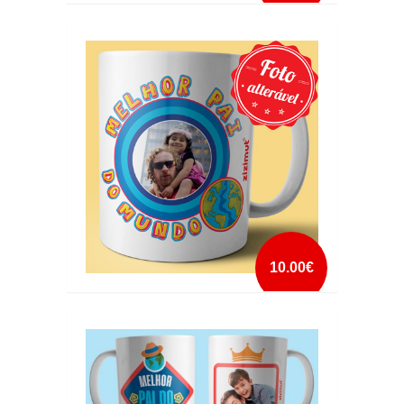
CANECA GOOGLE PAI
mais info
add à lista
10.00€
CANECA MELHOR PAI DO MUNDO COM FOTO
mais info
add à lista