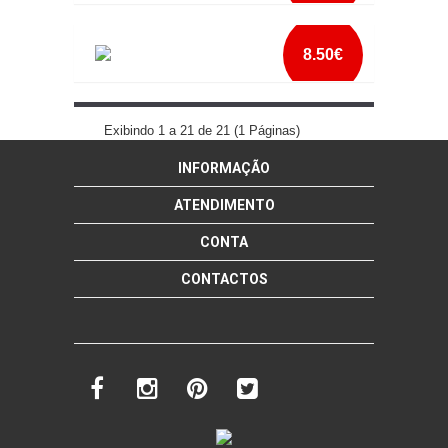
CANECA SUPER PAI CERVEJA
8.50€
mais info
ESTA CANECA PERTENCE AO MELHOR PAI
DO MUNDO
add à lista
Exibindo 1 a 21 de 21 (1 Páginas)
INFORMAÇÃO
mais info
add à lista
ATENDIMENTO
CONTA
CONTACTOS