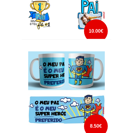
10.00€
CANECA PAI SOU O TEU FÃ NUMERO 1 COM
FOTO
mais info
add à lista
8.50€