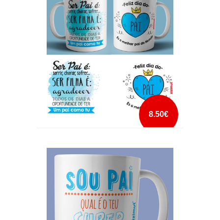
mais info
add à lista
8.50€
CANECA PERSONALIZADA SER PAI É FILHA
mais info
add à lista