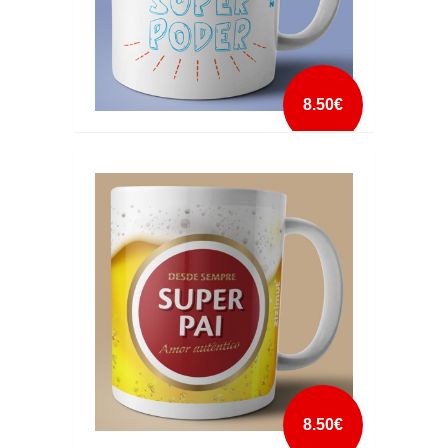
8.50€
CANECA SOU PAI QUAL É O TEU
SUPERPODER
mais info
add à lista
8.50€