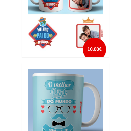
10.00€
CANECA MELHOR PAI DO MUNDO COM FOTO
2
mais info
add à lista