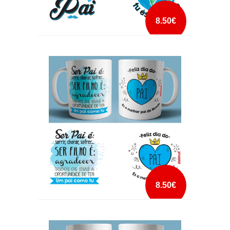
8.50€
CANECA PERSONALIZADA PAI ES O MEU
MUNDO
mais info
add à lista
8.50€
CANECA PERSONALIZADA SER PAI É