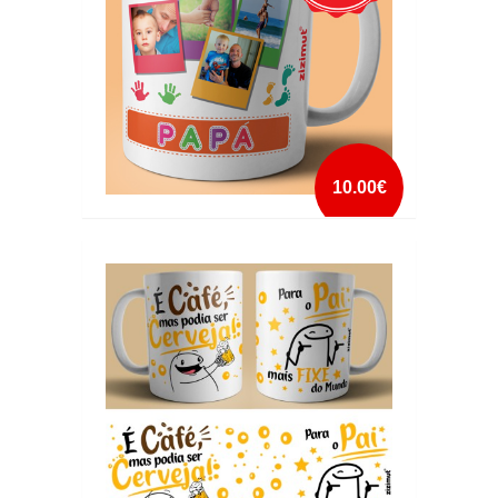
10.00€
CANECA ADORO-TE PAPA
mais info
add à lista