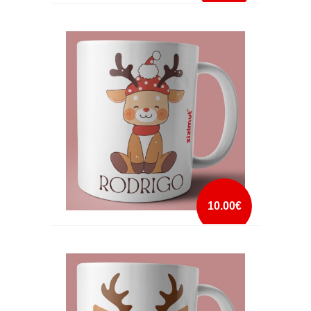
CANECA NATAL GATINHO NOME
mais info
add à lista
10.00€
CANECA NATAL RENA COM NOME
mais info
add à lista