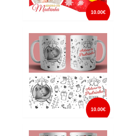
10.00€
CANECA NATAL COM FOTO
mais info
add à lista
10.00€
CANECA NATAL COM FOTO 2