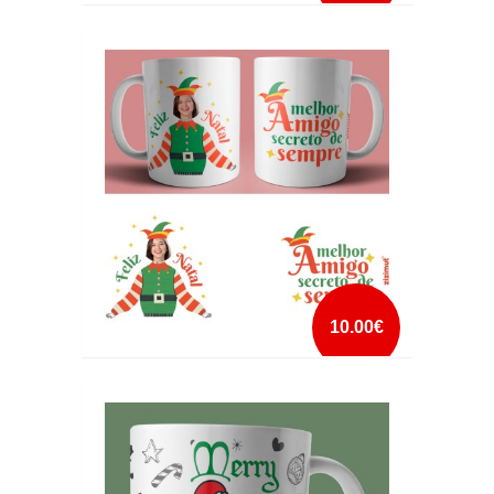
CANECA FELIZ NATAL RENA
mais info
add à lista
10.00€
CANECA MELHOR AMIGO SECRETO DE
SEMPRE ELFO COM FOTO DA CARA
mais info
add à lista