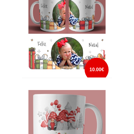
mais info
add à lista
10.00€
CANECA FELIZ NATAL COM FOTO
mais info
add à lista