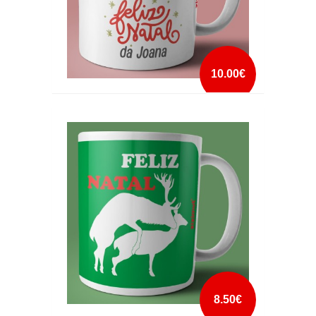
10.00€
CANECA FELIZ NATAL GNOMOS COM NOME
mais info
add à lista
8.50€