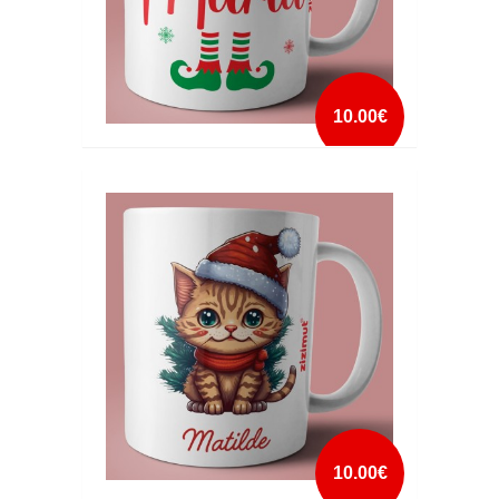
10.00€
CANECA NATAL ELFO COM NOME
mais info
add à lista
10.00€