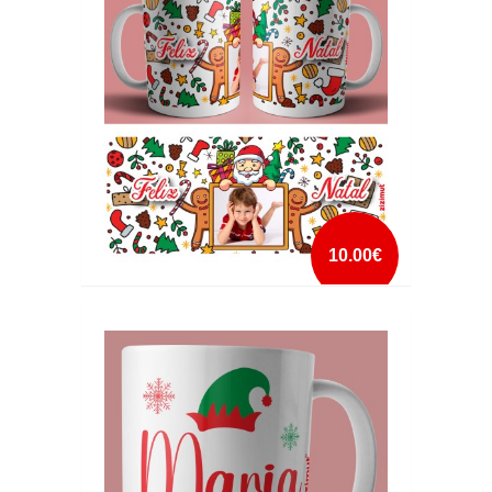
mais info
add à lista
10.00€
CANECA NATAL COM FOTO 3
mais info
add à lista