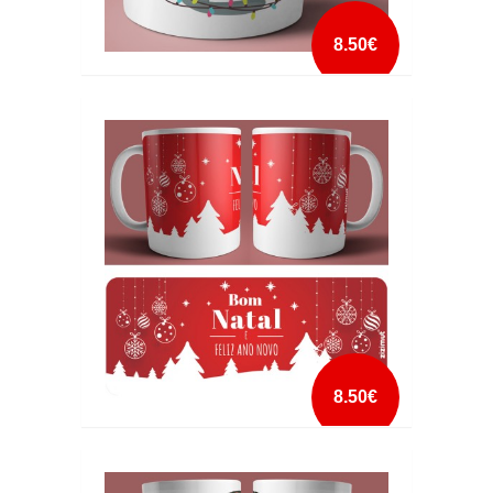
8.50€
CANECA ADORO O NATAL
mais info
add à lista
8.50€
CANECA BOM NATAL E FELIZ ANO NOVO