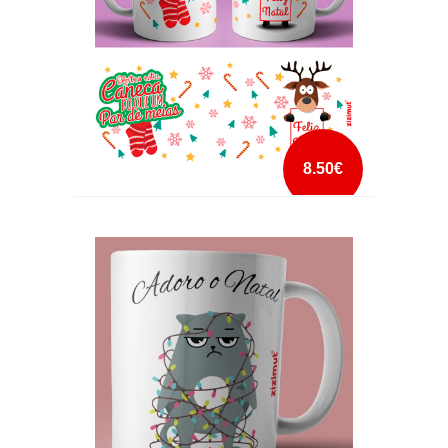
8.50€
ANTES ESTA CANECA QUE UM PAR DE
MEIAS
mais info
add à lista