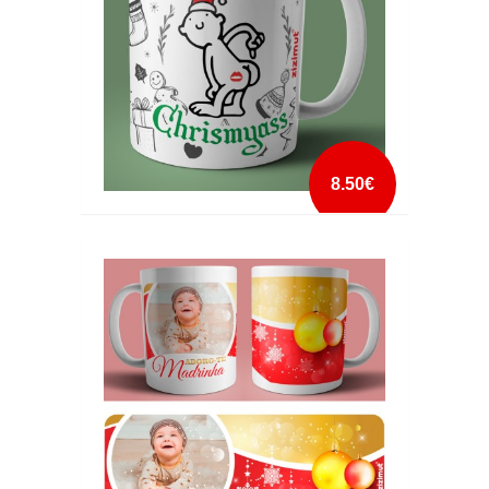
8.50€
CANECA MERRY CHRISMYASS
mais info
add à lista