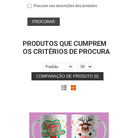
Procurar nas descrições dos produtos
PRODUTOS QUE CUMPREM
OS CRITÉRIOS DE PROCURA
COMPARAÇÃO DE PRODUTO (0)