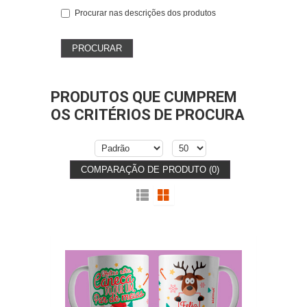
Procurar nas descrições dos produtos
PRODUTOS QUE CUMPREM
OS CRITÉRIOS DE PROCURA
COMPARAÇÃO DE PRODUTO (0)