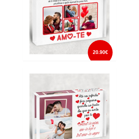
20.90€
CRISTAL AMO-TE
mais info
add à lista