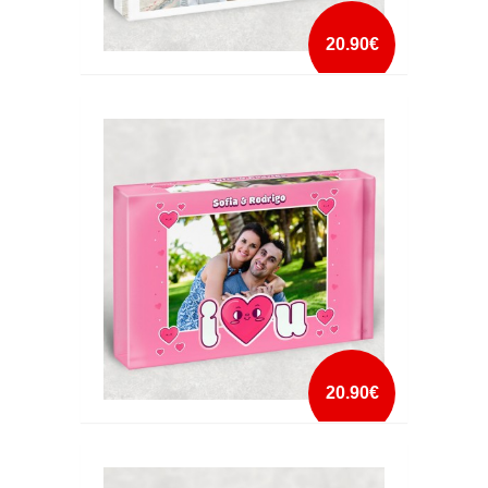
20.90€
CRISTAL ATÉ AO INFINITO
mais info
add à lista
20.90€
CRISTAL I LOVE YOU