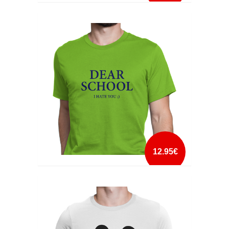
DEAR MATH
mais info
add à lista
12.95€
DEAR SCHOOL I HATE YOU
mais info
add à lista