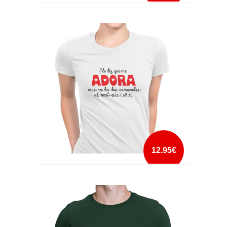
ELA DIZ QUE ME ADORA
mais info
add à lista
12.95€
ELE DIZ QUE ME ADORA
mais info
add à lista