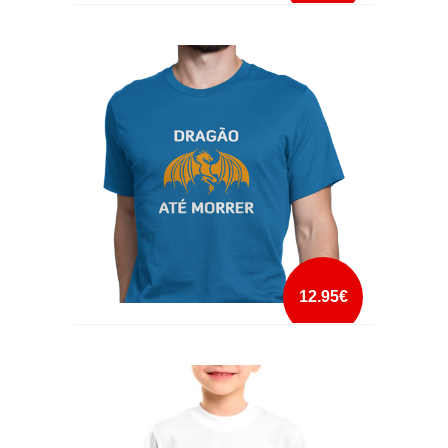
DOWN WITH PANTIES
mais info
add à lista
12.95€
DRAGÃO ATÉ MORRER
mais info
add à lista