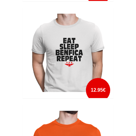
E SEXTA FEIRA
mais info
add à lista
12.95€
EAT SLEEP BENFICA REPEAT
mais info
add à lista