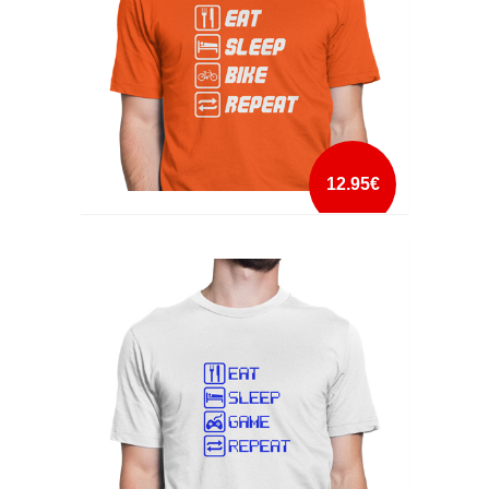
12.95€
EAT SLEEP BIKE REPEAT
mais info
add à lista