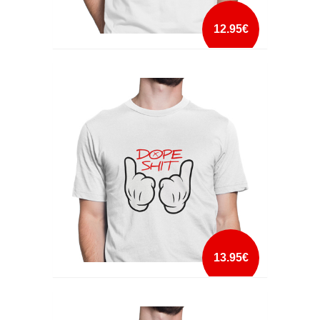
12.95€
DOLLARS AND GIRLS
mais info
add à lista
13.95€
DOPE SHIT