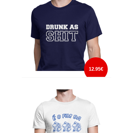
mais info
add à lista
12.95€
DRUNK AS SHIT
mais info
add à lista