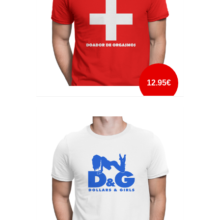
12.95€
DOADOR DE ORGASMOS
mais info
add à lista