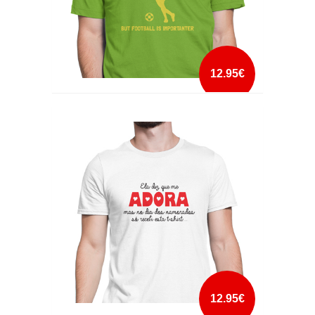
12.95€
EDUCATION IS IMPORTANT
mais info
add à lista
12.95€