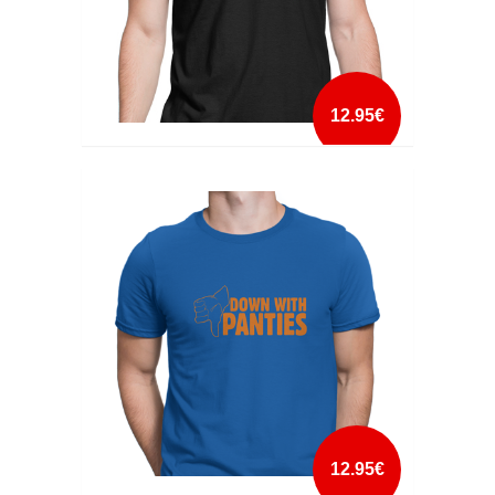
12.95€
DORK SIDE
mais info
add à lista
12.95€