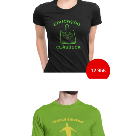
mais info
add à lista
12.95€
EDUCAÇÃO CLÁSSICA
mais info
add à lista