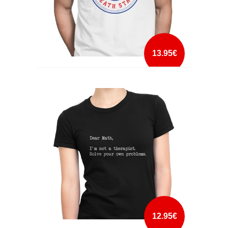
13.95€
DARK SIDE DEATH STAR
mais info
add à lista
12.95€