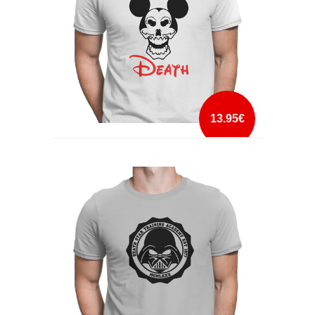
13.95€
DEATH
mais info
add à lista