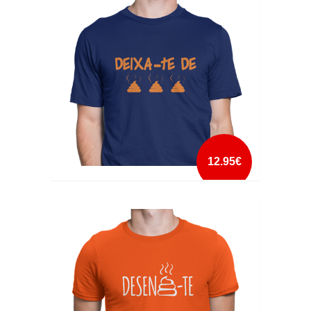
mais info
add à lista
12.95€
DEIXA-TE DE MERDAS
mais info
add à lista