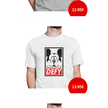
12.95€
DEATH STAR TRAINING ACADEMY
mais info
add à lista
13.95€
DEFY