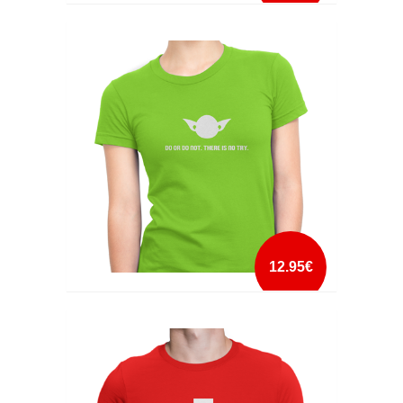
DO NOT DISTURB SAVING THE WORLD
mais info
add à lista
12.95€
DO OR DO NOT
mais info
add à lista