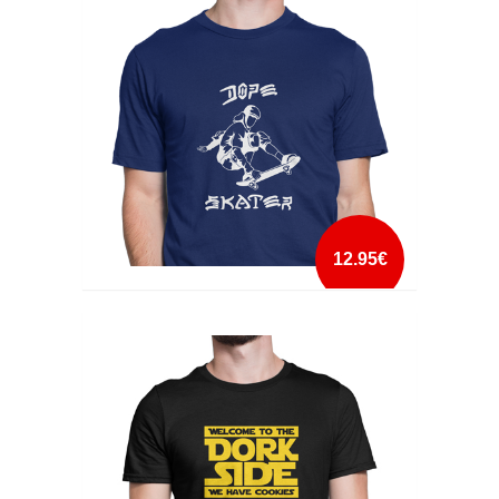
mais info
add à lista
12.95€
DOPE SKATER
mais info
add à lista