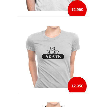
12.95€
EAT SLEEP GAME REPEAT
mais info
add à lista
12.95€
EAT SLEEP SKATE