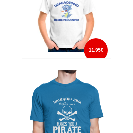
11.95€
DRAGÃOZINHO DESDE PEQUENINO
mais info
add à lista