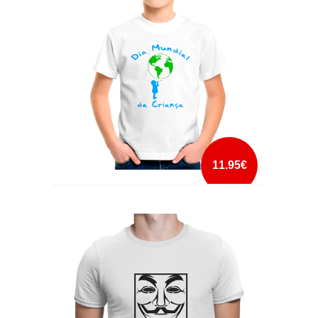
mais info
add à lista
11.95€
DIA MUNDIAL DA CRIANÇA
mais info
add à lista