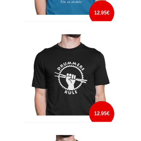
12.95€
DRINKING RUM BEFORE NOON
mais info
add à lista
12.95€
DRUMMERS RULE