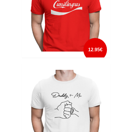
12.95€
CUNILINGUS
mais info
add à lista