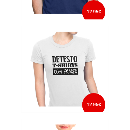
12.95€
DETECTOR DE SILICONE
mais info
add à lista
12.95€
DETESTO TSHIRTS COM FRASES