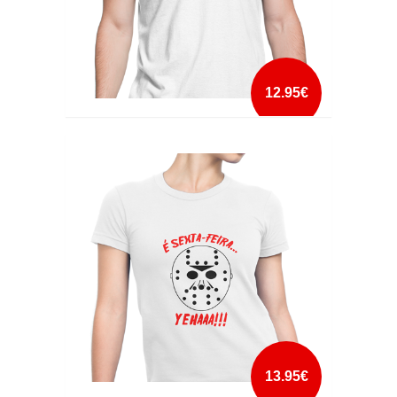
12.95€
É O FIM DA MACACADA
mais info
add à lista
13.95€