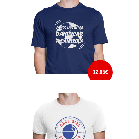
mais info
add à lista
12.95€
DANIFICAR A CAMISOLA
mais info
add à lista