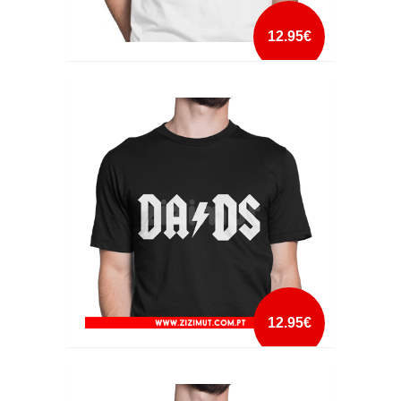
12.95€
DADDY AND ME
mais info
add à lista
12.95€
DADS