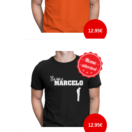
12.95€
DESENMERDA-TE
mais info
add à lista
12.95€