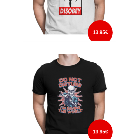
13.95€
DISOBEY
mais info
add à lista
13.95€