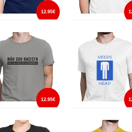
12.95€
1
S SHORT AND SO IS YOUR PENIS
MAU FEITIO
mais info
mais info
add à lista
add à lista
12.95€
1
OU RACISTA
NEEDS HEAD