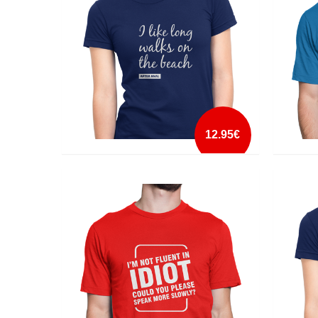
mais info
add à lista
12.95€
I LIKE LONG WALKS ON THE BEACH
I SHAV
mais info
add à lista