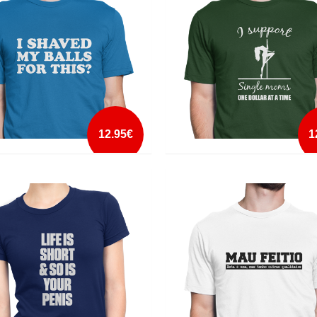
mais info
mais info
add à lista
add à lista
12.95€
1
ED MY BALLS FOR THIS
I SUPPORT SINGLE MOMS
mais info
mais info
add à lista
add à lista