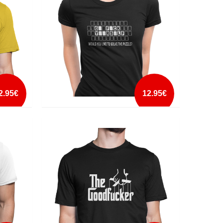
mais info
add à lista
2.95€
12.95€
PUZZLE GO FUCK YOURSELF
mais info
add à lista