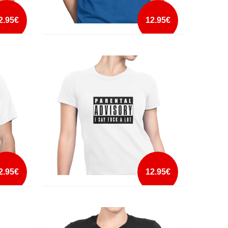
2.95€
12.95€
METADE HOMEM METADE CAVALO
mais info
add à lista
2.95€
12.95€
PARENTAL ADVISORY FUCK