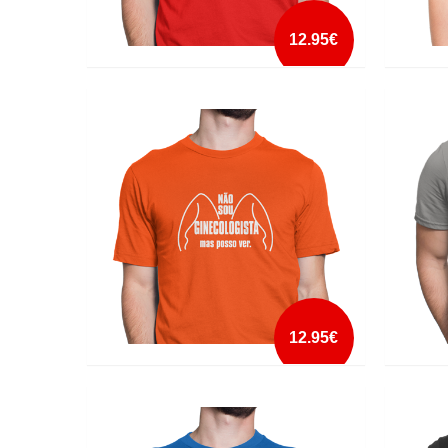
12.95€
IM NOT FLUENT IN IDIOT
LIFE I
mais info
add à lista
12.95€
NAO SOU GINECOLOGISTA
NÃO S