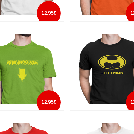
12.95€
1
 COMER A MINHA NAMORADA
ATE FICAS PANELEIRO DOS OLHO
mais info
mais info
add à lista
add à lista
12.95€
1
PETITE
BUTTMAN