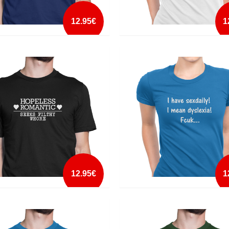
12.95€
1
MAN HALF HORSE
HATE EVERYONE TODAY SHIRT
mais info
mais info
add à lista
add à lista
12.95€
1
ESS ROMANTIC
I HAVE SEX DAILY