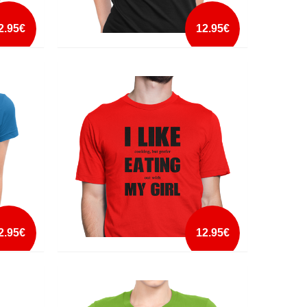
2.95€
12.95€
HELLO TITTY
mais info
add à lista
2.95€
12.95€
I LIKE EATING MY GIRL