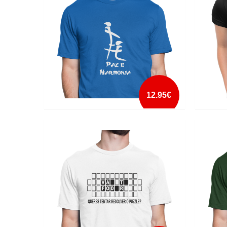
mais info
add à lista
12.95€
PAZ E HARMONIA
PEACE
mais info
add à lista