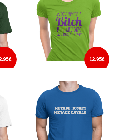
mais info
add à lista
2.95€
12.95€
I'M NOT ALWAYS A BITCH
mais info
add à lista