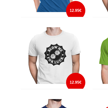
12.95€
A VIDA É CURTA TAL COMO O TEU PÉNIS
ADORO
mais info
add à lista
12.95€
BLOW ME FOR LUCK
BON AP