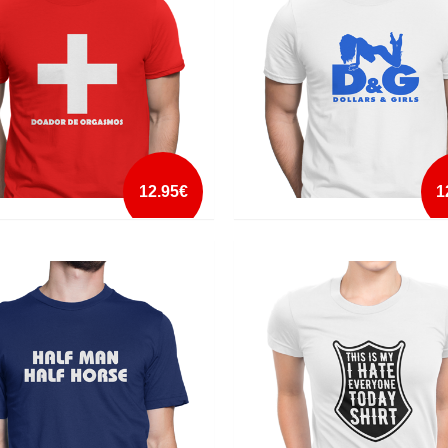
mais info
mais info
add à lista
add à lista
12.95€
1
R DE ORGASMOS
DOLLARS AND GIRLS
mais info
mais info
add à lista
add à lista