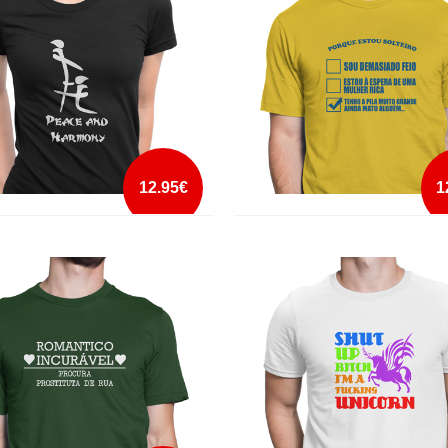
mais info
mais info
add à lista
add à lista
12.95€
1
 AND HARMONY
PORQUE ESTOU SOLTEIRO
mais info
mais info
add à lista
add à lista