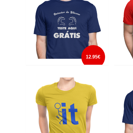
mais info
add à lista
12.95€
DETECTOR DE SILICONE
DOADO
mais info
add à lista