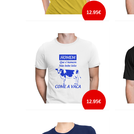
12.95€
FUCK IT
HALF 
mais info
add à lista
12.95€
HOMEM QUE E HOMEM COME A VACA
HOPEL