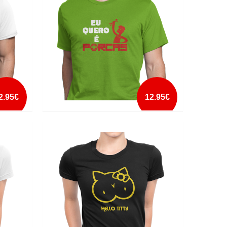
mais info
add à lista
2.95€
12.95€
EU QUERO É PORCAS
mais info
add à lista