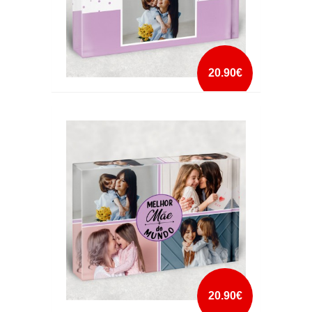
20.90€
CRISTAL MELHOR MÃE DO MUNDO
mais info
add à lista
20.90€