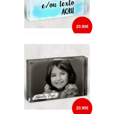
20.90€
CRISTAL PERSONALIZADO
mais info
add à lista
20.90€