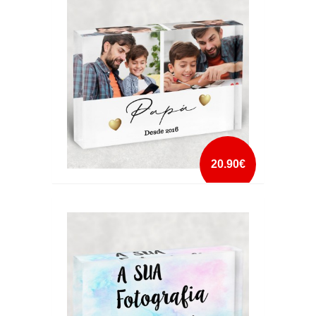
mais info
add à lista
20.90€
CRISTAL PAPÁ DESDE DATA
mais info
add à lista