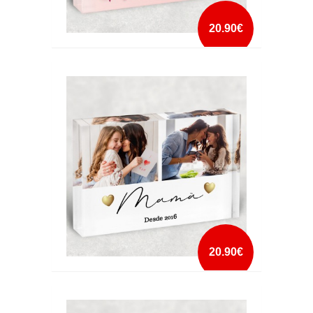
20.90€
CRISTAL ADORO-TE MÃE
mais info
add à lista
20.90€
CRISTAL MAMÃ DESDE DATA