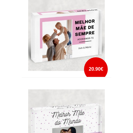
mais info
add à lista
20.90€
CRISTAL MELHOR MÃE DE SEMPRE FOTO E
NOMES
mais info
add à lista