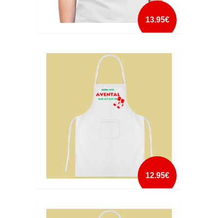
13.95€
AMOR ENTRE MADRINHA E AFILHADO
mais info
add à lista
12.95€
ANTES ESTE AVENTAL QUE UM PAR
DEMEIAS