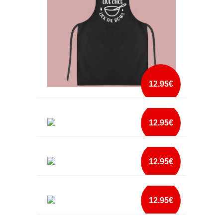
12.95€
AVENTAL LICK THE BOWL
12.95€
mais info
AVENTAL MADRINHA MAIS QUERIDA DO
MUNDO
add à lista
12.95€
mais info
AVENTAL MELHOR COZINHEIRA DO MUNDO
add à lista
12.95€
mais info