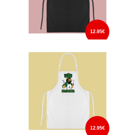
12.95€
AVENTAL KISS THE COOK
mais info
add à lista
12.95€