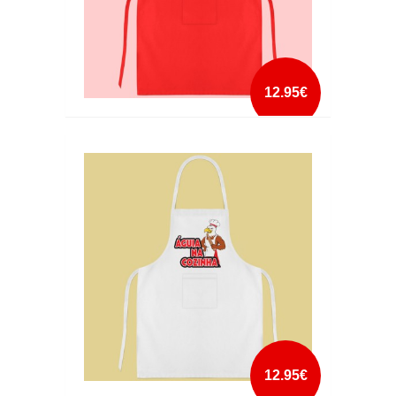
12.95€
AVENTAL ÁGUIA NA COZINHA
mais info
add à lista
12.95€