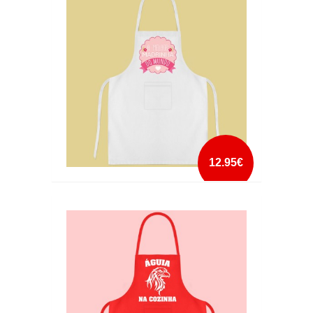
mais info
add à lista
12.95€
AVENTAL A MELHOR MADRINHA DO MUNDO
mais info
add à lista