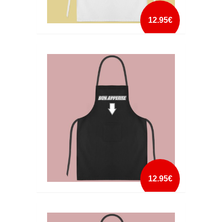
12.95€
AVENTAL AVÓ É SER MÃE COM AÇUCAR
mais info
add à lista
12.95€
AVENTAL BON APPETITE