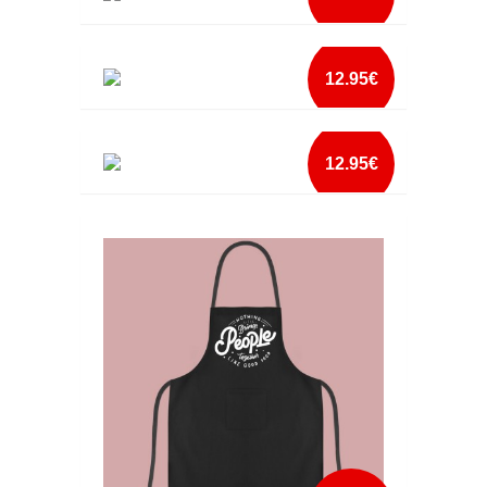
mais info
AVENTAL PAI SUPER PODER
add à lista
12.95€
mais info
AVENTAL PAPA ES O MEU HEROI
add à lista
12.95€
mais info
AVENTAL PAPA ES O NOSSO HEROI
add à lista
mais info
add à lista