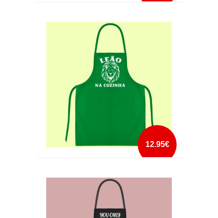
AVENTAL LEÃO NA COZINHA
mais info
add à lista
12.95€
AVENTAL LEÃO NA COZINHA2
mais info
add à lista