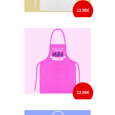
12.95€
AVENTAL ESTA É A MELHOR AVÓ DO MUNDO
mais info
add à lista
12.95€
AVENTAL ESTA É A MELHOR MAE DO MUNDO