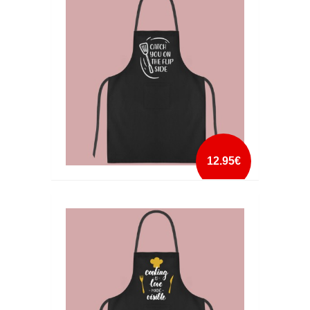
mais info
add à lista
12.95€
AVENTAL CATCH YOU ON THE FLIP SIDE
mais info
add à lista