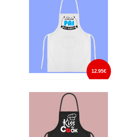
mais info
add à lista
12.95€
AVENTAL ESTE E O MELHOR PAI DO MUNDO
mais info
add à lista