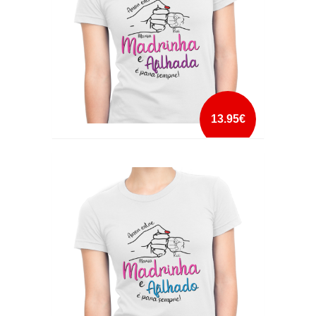
13.95€
AMOR ENTRE MADRINHA E AFILHADA
mais info
add à lista