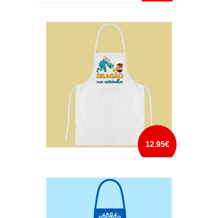
AVENTAL COZINHO EM TROCA DE SEXO
mais info
add à lista
12.95€
AVENTAL DRAGÃO NA COZINHA
mais info
add à lista