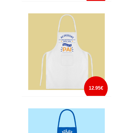
AVENTAL AGUIA NA COZINHA 2
mais info
add à lista
12.95€
AVENTAL AS PESSOAS MAIS IMPORTANTES
CHAMAM-ME PAI
mais info
add à lista