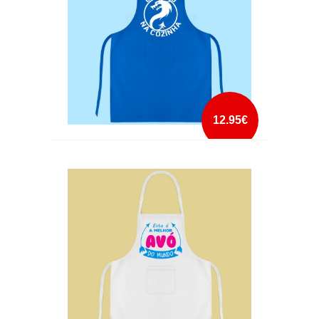
12.95€
AVENTAL DRAGÃO NA COZINHA2
mais info
add à lista