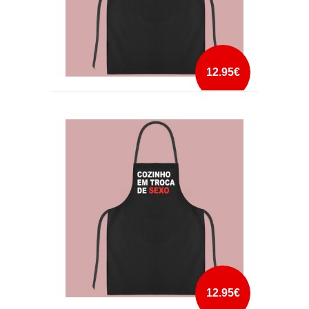
12.95€
AVENTAL COOKING LOVE MADE VISIBLE
mais info
add à lista
12.95€