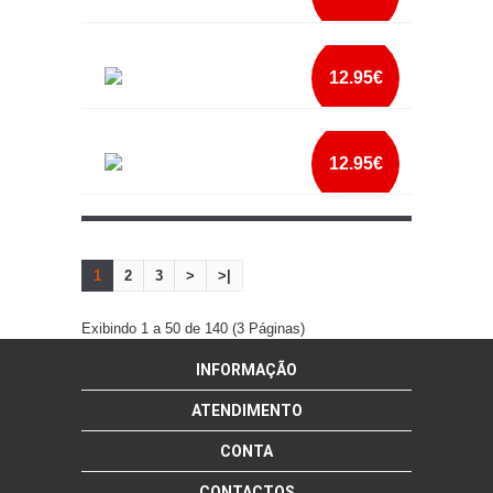
mais info
AVENTAL SUPER PADRINHO
add à lista
12.95€
mais info
AVENTAL THE GRILLFATHER
add à lista
12.95€
mais info
AVENTAL TIA
add à lista
1
2
3
>
>|
mais info
add à lista
Exibindo 1 a 50 de 140 (3 Páginas)
INFORMAÇÃO
ATENDIMENTO
CONTA
CONTACTOS