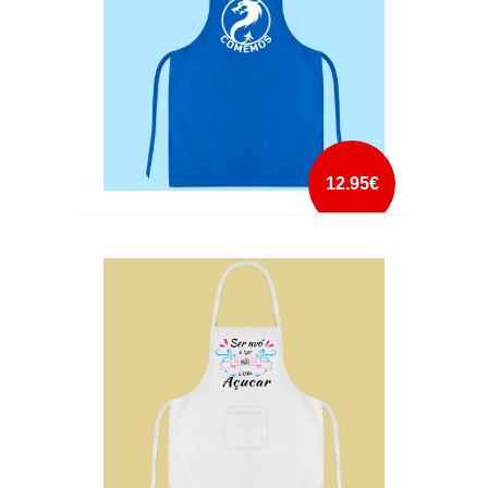
12.95€
AVENTAL ATÉ OS COMEMOS
mais info
add à lista