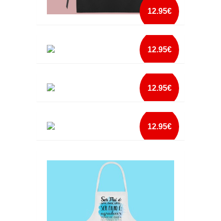
12.95€
AVENTAL PEOPLE TOGETHER GOOD FOOD
12.95€
mais info
AVENTAL PEOPLE WHO LIKE TO EAT
add à lista
12.95€
mais info
AVENTAL PERIGO HOMEM NA COZINHA
add à lista
12.95€
mais info
AVENTAL QUERES SALSICHA
add à lista
mais info
add à lista