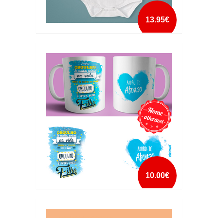
13.95€
BODY SE ACHAS QUE TENHO ESTILO PAI
mais info
add à lista
10.00€
CANECA FILHO COM NOME