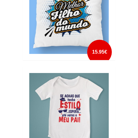
15.95€
ALMOFADA MELHOR FILHO DO MUNDO
mais info
add à lista