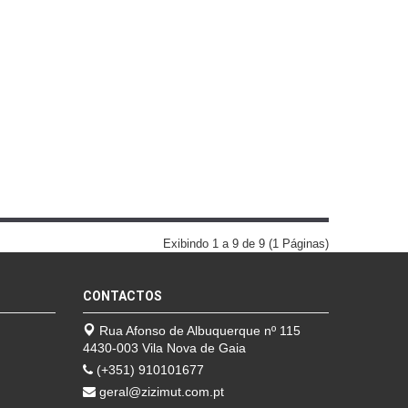
mais info
add à lista
Exibindo 1 a 9 de 9 (1 Páginas)
CONTACTOS
Rua Afonso de Albuquerque nº 115
4430-003 Vila Nova de Gaia
(+351) 910101677
geral@zizimut.com.pt