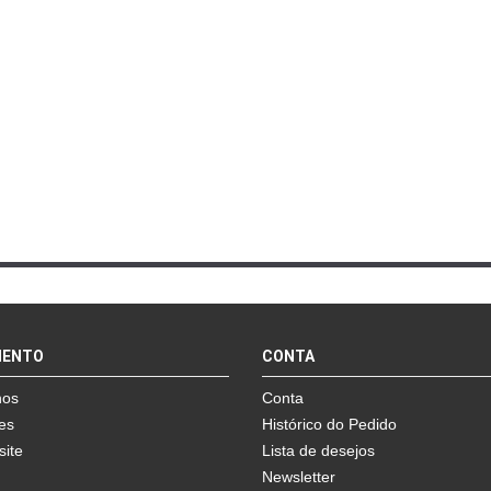
mais info
mais info
add à lista
add à lista
MENTO
CONTA
nos
Conta
es
Histórico do Pedido
site
Lista de desejos
Newsletter