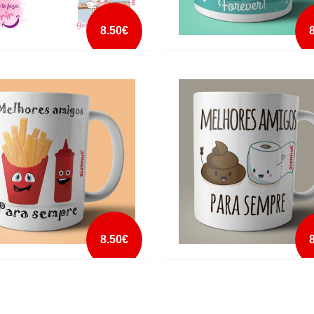
8.50€
 AMIGA GOSTO MUITO DE TI
CANECA BEST FRIENDS FOREVER
COFFEE DONUT
mais info
mais info
add à lista
add à lista
8.50€
A MELHORES AMIGOS PARA
CANECA MELHORES AMIGOS PA
E KETCHUP
SEMPRE PAPEL HIGIÉNICO