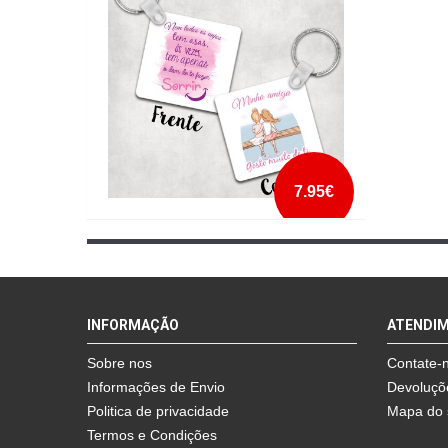
mais info
add à lista
7.95€
PORTA CHAVES AMIGA
mais info
INFORMAÇÃO
ATENDI
add à lista
Sobre nos
Contate-
Informações de Envio
Devoluçõ
Politica de privacidade
Mapa do 
Termos e Condições