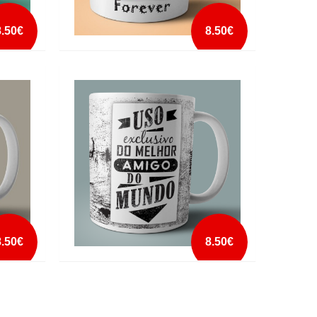
8.50€
8.50€
CANECA BEST FRIENDS FOREVER
KETCHUP
mais info
add à lista
8.50€
8.50€
RA
CANECA USO EXCLUSIVO MELHOR
AMIGO