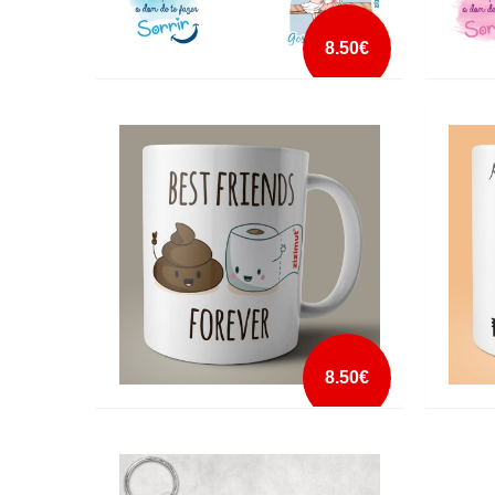
8.50€
CANECA AMIGA GOSTO MUITO DE TI
CANECA
AZUL
ROSA
mais info
add à lista
8.50€
CANECA BEST FRIENDS FOREVER PAPEL
CANEC
HIGIÉNICO
SEMPR