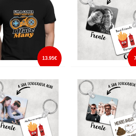
mais info
mais info
add à lista
add à lista
13.95€
GAMER
PORTA CHAVES BEST FRIENDS F
KETCHUP
mais info
mais info
add à lista
add à lista