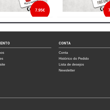
7.95€
 CHAVES MELHORES AMIGOS
PORTA CHAVES MELHORES AMI
SEMPRE KETCHUP
PARA SEMPRE PAPEL HIGIÉNICO
mais info
mais info
MENTO
CONTA
add à lista
add à lista
nos
Conta
es
Histórico do Pedido
site
Lista de desejos
Newsletter