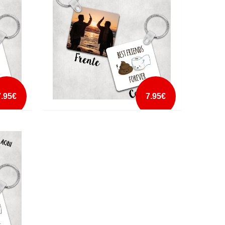
mais info
add à lista
7.95€
7.95€
OREVER
PORTA CHAVES BEST FRIENDS FOREVER
PAPEL HIGIÉNICO
mais info
add à lista