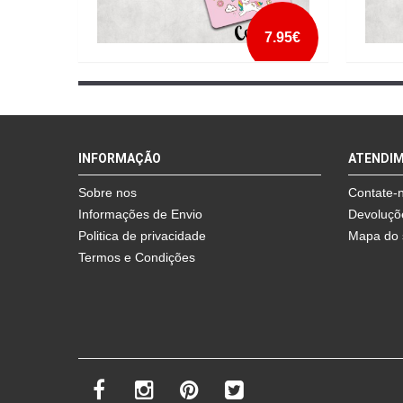
7.95€
PORTA CHAVES I LOVE UNICORNS
PORTA
PARA 
mais info
INFORMAÇÃO
ATENDI
add à lista
Sobre nos
Contate-
Informações de Envio
Devoluçõ
Politica de privacidade
Mapa do 
Termos e Condições