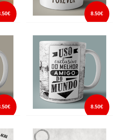
8.50€
8.50€
CANECA BEST FRIENDS FOREVER PAPEL
HIGIÉNICO
mais info
add à lista
8.50€
8.50€
RA
CANECA USO EXCLUSIVO MELHOR
AMIGO