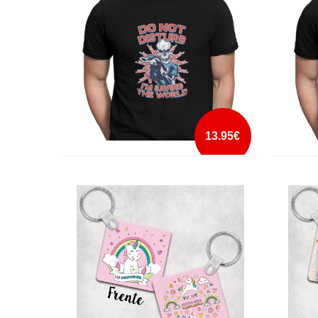
mais info
add à lista
13.95€
DO NOT DISTURB SAVING THE WORLD
I´M A 
mais info
add à lista