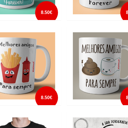
8.50€
A BEST FRIENDS FOREVER
CANECA BEST FRIENDS FOREVER
E DONUT
KETCHUP
mais info
mais info
add à lista
add à lista
8.50€
A MELHORES AMIGOS PARA
CANECA MELHORES AMIGOS PA
E KETCHUP
SEMPRE PAPEL HIGIÉNICO