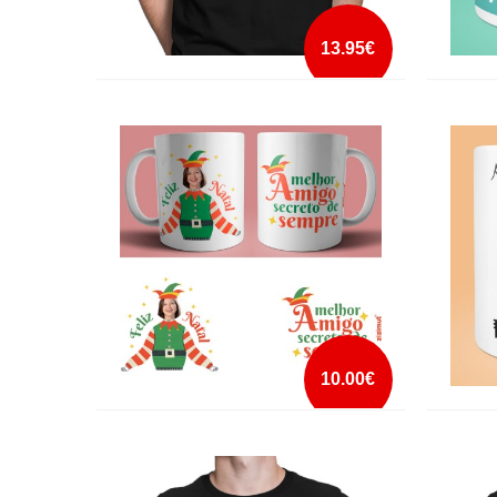
13.95€
90´S KID
CANEC
COFFE
mais info
add à lista
10.00€
CANECA MELHOR AMIGO SECRETO DE
CANEC
SEMPRE ELFO COM FOTO DA CARA
SEMPR