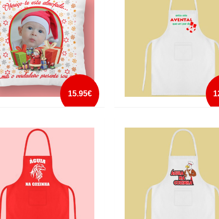
mais info
mais info
add à lista
add à lista
15.95€
1
ADA PERSONALIZADA A PRENDA
ANTES ESTE AVENTAL QUE UM P
U
DEMEIAS
mais info
mais info
add à lista
add à lista