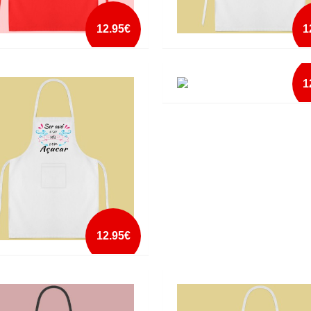
12.95€
1
AL ÁGUIA NA COZINHA
AVENTAL AGUIA NA COZINHA 2
1
mais info
mais info
AVENTAL BON APPETITE
add à lista
add à lista
mais info
add à lista
12.95€
AL AVÓ É SER MÃE COM AÇUCAR