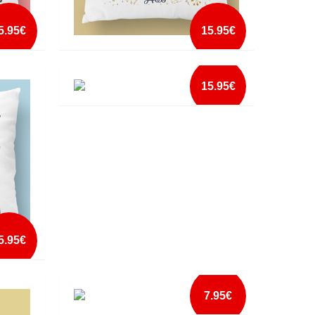
5.95€
15.95€
5
ALMOFADA DE NATAL COM FOTO 6
15.95€
mais info
ALMOFADA NATAL DA FAMILIA NOME 1
add à lista
mais info
add à lista
5.95€
 2
7.95€