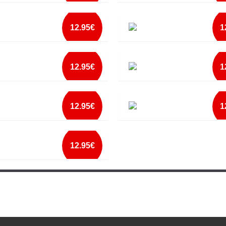
mais info
mais info
AL MELHOR COZINHEIRO DO
AVENTAL MELHOR FILHA DO MUN
O
add à lista
add à lista
12.95€
1
mais info
mais info
L MELHOR PAI E COZINHEIRO
AVENTAL MY KITCHEN MY RULE
add à lista
add à lista
12.95€
1
mais info
mais info
L NEVER TRUST A SKINNY
AVENTAL PADRINHO ESPECIALIS
add à lista
CHURRASCO E CERVEJA
add à lista
12.95€
1
mais info
mais info
AL PAI SUPER PODER
AVENTAL PAPA ES O MEU HEROI
add à lista
add à lista
12.95€
mais info
mais info
L PEOPLE WHO LIKE TO EAT
add à lista
add à lista
mais info
add à lista