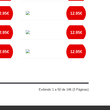
mais info
DO
AVENTAL MELHOR FILHO DO MUNDO
add à lista
2.95€
12.95€
mais info
AVENTAL NAO LAVEI AS MAOS
add à lista
2.95€
12.95€
mais info
TA
AVENTAL PAI ESPECIALISTA
CHURRASCO E CERVEJA
add à lista
2.95€
12.95€
mais info
AVENTAL PAPA ES O NOSSO HEROI
add à lista
mais info
add à lista
Exibindo 1 a 50 de 146 (3 Páginas)