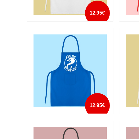
12.95€
AVENTAL A MELHOR MADRINHA DO
AVENT
MUNDO
mais info
add à lista
12.95€
AVENTAL ATÉ OS COMEMOS
AVENT