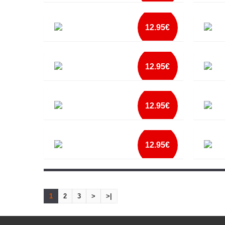
mais info
AVENTAL MELHOR COZINHEIRA DO
AVENT
MUNDO
add à lista
MUND
12.95€
mais info
AVENTAL MELHOR PAI DO MUNDO
AVENTA
add à lista
12.95€
mais info
AVENTAL NEVER TRUST A SKINNY COOK
AVENTA
add à lista
COOK2
12.95€
mais info
AVENTAL PAI O REI DO CHURRASCO
AVENT
add à lista
12.95€
mais info
AVENTAL PEOPLE TOGETHER GOOD
AVENTA
FOOD
add à lista
1
2
3
>
>|
mais info
add à lista