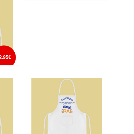
ANTES ESTE PORTA-CHAVES QUE UM
PAR DE MEIAS
mais info
add à lista
2.95€
AR