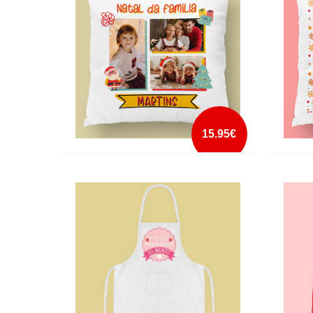
mais info
add à lista
15.95€
ALMOFADA NATAL DA FAMILIA NOME 2
ALMOF
SOU E
mais info
add à lista