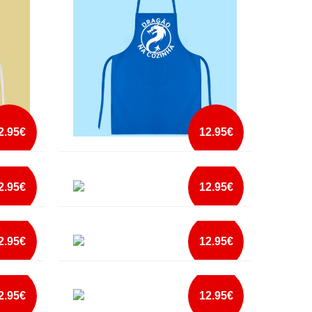
mais info
add à lista
2.95€
12.95€
AVENTAL DRAGÃO NA COZINHA2
2.95€
12.95€
mais info
DO
AVENTAL KISS THE COOK
add à lista
2.95€
12.95€
mais info
AVENTAL MADRINHA MAIS QUERIDA DO
MUNDO
add à lista
2.95€
12.95€