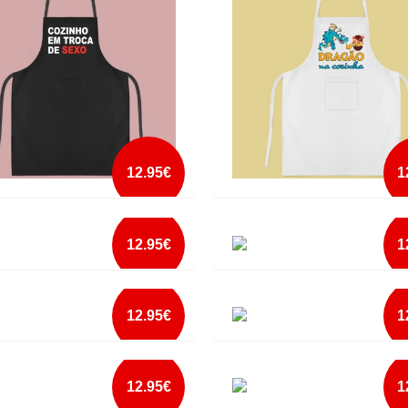
mais info
add à lista
12.95€
1
AL COZINHO EM TROCA DE SEXO
AVENTAL DRAGÃO NA COZINHA
12.95€
1
mais info
mais info
AL ESTA É A MELHOR MAE DO
AVENTAL ESTE E O MELHOR PAI 
add à lista
add à lista
O
MUNDO
12.95€
1
mais info
mais info
AL LEÃO NA COZINHA2
AVENTAL LICK THE BOWL
add à lista
add à lista
12.95€
1