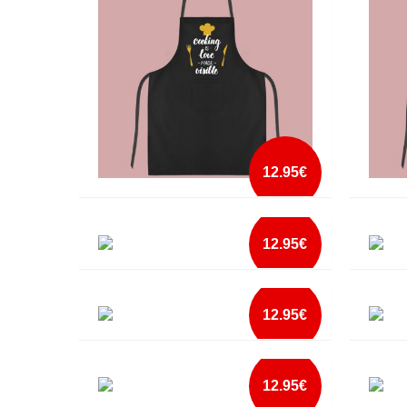
mais info
add à lista
12.95€
AVENTAL COOKING LOVE MADE VISIBLE
AVENT
12.95€
mais info
AVENTAL ESTA É A MELHOR AVÓ DO
AVENT
add à lista
MUNDO
MUND
12.95€
mais info
AVENTAL LEÃO NA COZINHA
AVENT
add à lista
12.95€