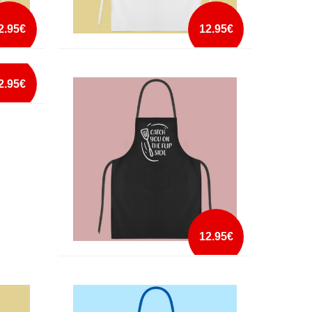
2.95€
12.95€
AVENTAL AS PESSOAS MAIS
IMPORTANTES CHAMAM-ME PAI
2.95€
mais info
add à lista
12.95€
AVENTAL CATCH YOU ON THE FLIP SIDE