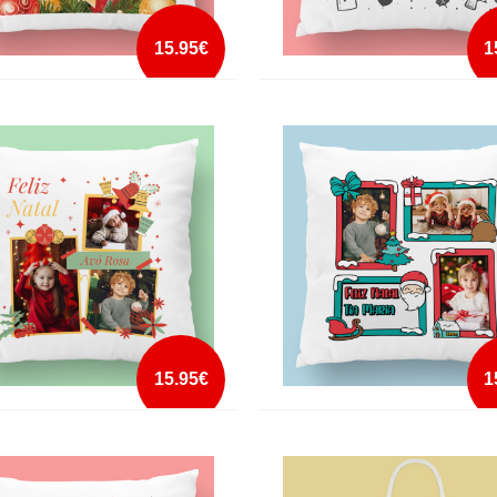
15.95€
1
ADA DE NATAL COM FOTO 4
ALMOFADA DE NATAL COM FOTO 
mais info
mais info
add à lista
add à lista
15.95€
1
DA FELIZ NATAL 3 FOTOS
ALMOFADA FELIZ NATAL 3 FOTOS