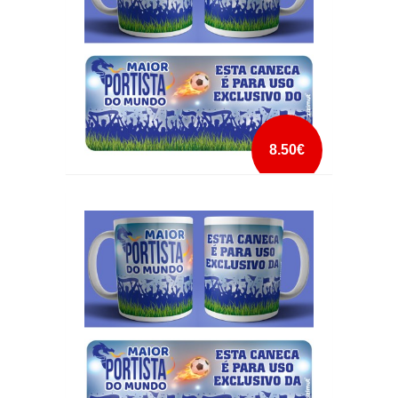
8.50€
CANECA EXCLUSIVA MELHOR PORTISTA DO
MUNDO
mais info
add à lista