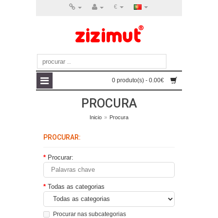
€
0 produto(s) - 0.00€
PROCURA
Inicio
»
Procura
PROCURAR:
Procurar:
Todas as categorias
Procurar nas subcategorias