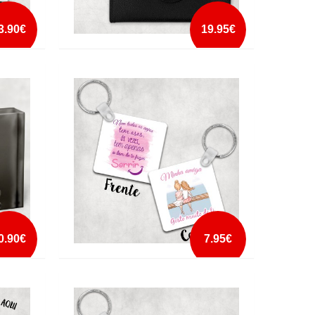
3.90€
19.95€
I
CARTEIRA DE SENHORA
PERSONALIZADA
mais info
add à lista
0.90€
7.95€
PORTA CHAVES AMIGA