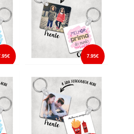
mais info
add à lista
7.95€
7.95€
PORTA CHAVES MELHOR PRIMA DO
MUNDO2
mais info
add à lista