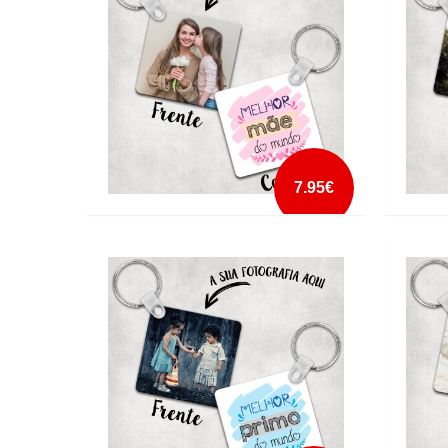
mais info
add à lista
7.95€
PORTA CHAVES MELHOR MÃE DO
PORTA
MUNDO2
MUND
mais info
add à lista