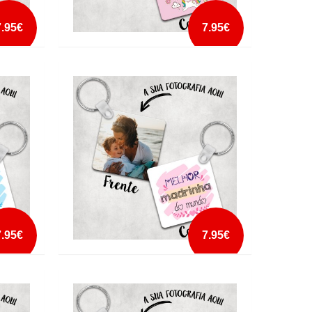
7.95€
7.95€
OVE
PORTA CHAVES I LOVE UNICORNS
mais info
add à lista
7.95€
7.95€
PORTA CHAVES MELHOR MADRINHA DO
MUNDO2