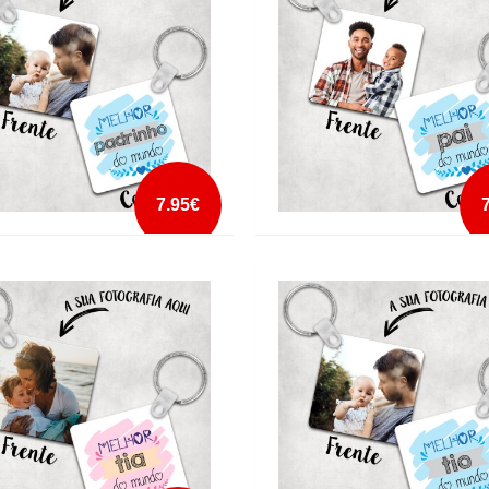
mais info
mais info
add à lista
add à lista
7.95€
 CHAVES MELHOR PADRINHO DO
PORTA CHAVES MELHOR PAI DO
O2
MUNDO2
mais info
mais info
add à lista
add à lista