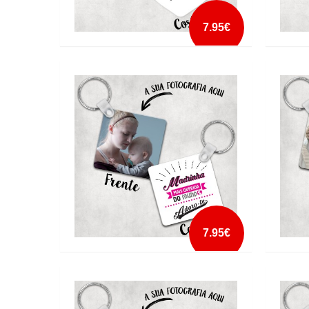
7.95€
PORTA CHAVES CORAÇÃO JA TE DISSE
PORTA
HOJE QUE SOU LOUCA POR TI
PARA 
mais info
add à lista
7.95€
PORTA CHAVES MADRINHA MAIS
PORTA
QUERIDA DO MUNDO
MUND