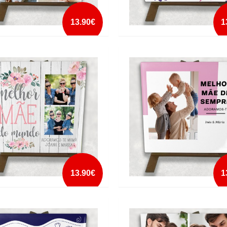
13.90€
1
JO ADORAMOS-TE PAI NOMES
AZULEJO MADRINHA TU ÉS ÚNIC
AVALETE
CAVALETE
mais info
mais info
add à lista
add à lista
13.90€
1
JO MELHOR MÃE DO MUNDO
AZULEJO MELHOR MELHOR MÃE 
 NOMES COM CAVALETE
SEMPRE NOMES COM CAVALETE