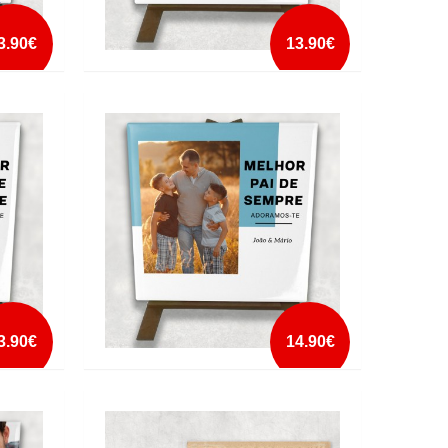
3.90€
13.90€
A COM
AZULEJO MAMÃ DESDE DATA COM
CAVALETE
mais info
add à lista
3.90€
14.90€
DE
AZULEJO MELHOR PAI DE SEMPRE
NOMES CAVALETE