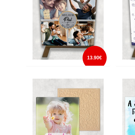
mais info
add à lista
13.90€
AZULEJO MELHOR PAI DO MUNDO COM
AZULE
FOTOS COM CAVALETE
COM C
mais info
add à lista