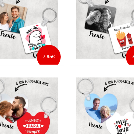
mais info
mais info
add à lista
add à lista
7.95€
 CHAVES AMO-TE PEDACINHO DE
PORTA CHAVES BEST FRIENDS F
S
KETCHUP
mais info
mais info
add à lista
add à lista