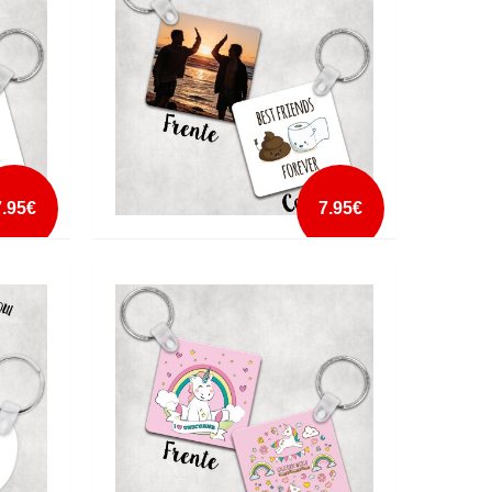
mais info
add à lista
7.95€
7.95€
OREVER
PORTA CHAVES BEST FRIENDS FOREVER
PAPEL HIGIÉNICO
mais info
add à lista