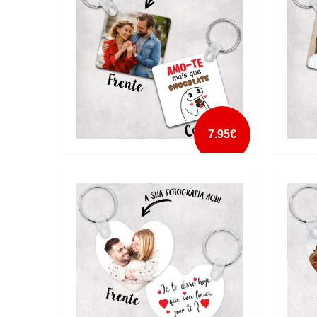
mais info
add à lista
7.95€
PORTA CHAVES AMO-TE MAIS QUE
PORTA
CHOCOLATE FLORK
STRES
mais info
add à lista