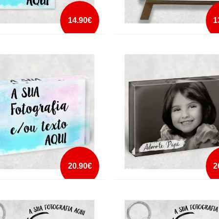
14.90€
1
JO PERSONALIZADO COM
AZULEJO PROMETO CUIDAR DE T
RA
mais info
mais info
add à lista
add à lista
20.90€
2
AL PERSONALIZADO
CRISTAL PERSONALIZADO COM
DEDICATÓRIA