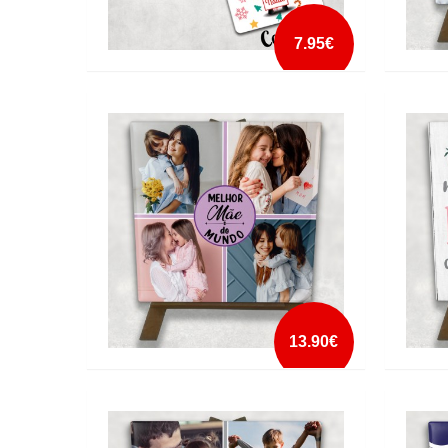
7.95€
ANTES ESTE PORTA-CHAVES QUE UM
AZULE
PAR DE MEIAS
COM C
mais info
add à lista
13.90€
AZULEJO MELHOR MÃE DO MUNDO 4
AZULE
FOTOS COM CAVALETE
FOTOS