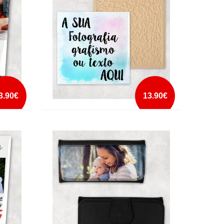
mais info
add à lista
3.90€
13.90€
VALETE
AZULEJO PERSONALIZADO COM
CAVALETE
mais info
add à lista