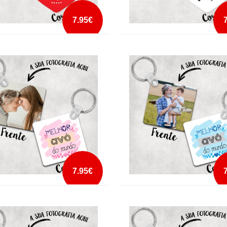
7.95€
 CHAVES CORAÇÃO JUNTOS
PORTA CHAVES CORAÇÃO MY L
SEMPRE
mais info
mais info
add à lista
add à lista
7.95€
 CHAVES MELHOR AVÓ DO
PORTA CHAVES MELHOR AVÔ DO
O2
MUNDO2