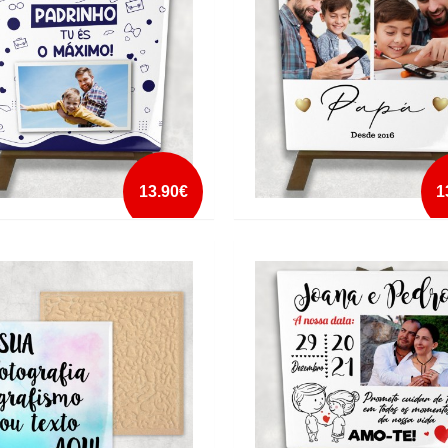
mais info
mais info
add à lista
add à lista
13.90€
1
JO PADRINHO TU ÉS O MÁXIMO
AZULEJO PAPÁ DESDE DATA CA
AVALETE
mais info
mais info
add à lista
add à lista