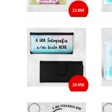
13.90€
AZULEJO PERSONALIZADO COM
AZULE
DEDICATÓRIA CAVALETE
MOLDU
mais info
add à lista
19.95€
CARTEIRA DE SENHORA
CRIST
PERSONALIZADA2