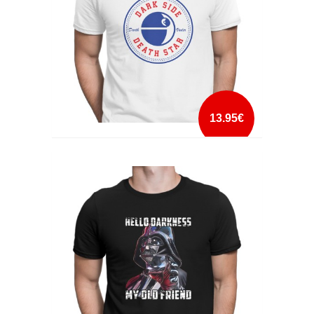
13.95€
DARK SIDE DEATH STAR
mais info
add à lista