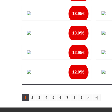
mais info
AS VEZES ROLO PARA ESQUECER
ATÉ O
add à lista
13.95€
mais info
BACK I´LL BE
BACK T
add à lista
13.95€
mais info
BAD MOTHERFUCKER
BASS J
add à lista
12.95€
mais info
BEAST & BEAUTY ELE
BEAST 
add à lista
12.95€
mais info
BELA E MONSTRO ELE
BESTA
add à lista
1
2
3
4
5
6
7
8
9
>
>|
mais info
add à lista