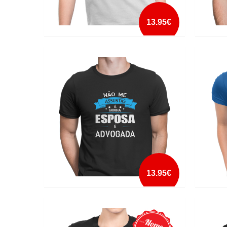
13.95€
1, 2, FREDDY-S COMING FOR YOU
333 ON
mais info
add à lista
13.95€
A MINHA ESPOSA É ADVOGADA
A MINH
VERIDI