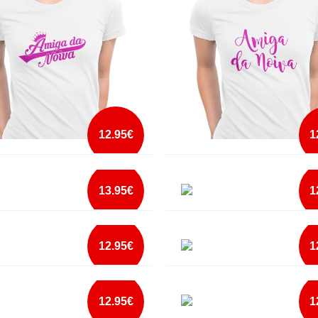
mais info
mais info
add à lista
add à lista
12.95€
1
 DA NOIVA1
AMIGA DA NOIVA2
13.95€
1
mais info
mais info
MOUSE
ANOS A SER FANTÁSTICA
add à lista
add à lista
12.95€
1
mais info
mais info
ACHING PERFECTION
ART VANDELAY ARCHITECT
add à lista
add à lista
12.95€
1