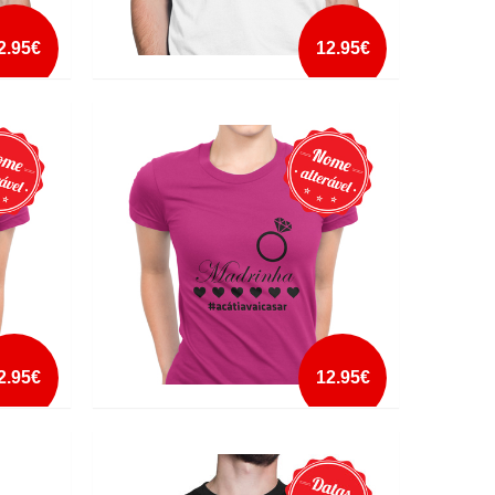
2.95€
12.95€
A INSTALAR MUSCULOS
mais info
add à lista
2.95€
12.95€
A NOIVA VAI CASAR MADRINHA