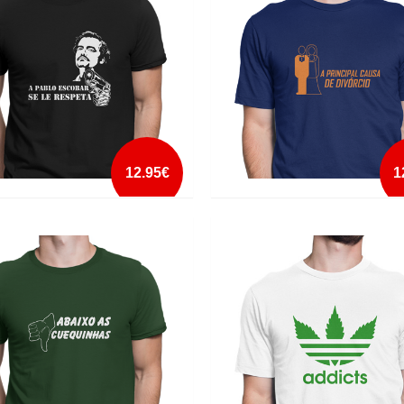
mais info
mais info
add à lista
add à lista
12.95€
1
O ESCOBAR SE LE RESPETA
A PRINCIPAL CAUSA DE DIVÓRCI
mais info
mais info
add à lista
add à lista