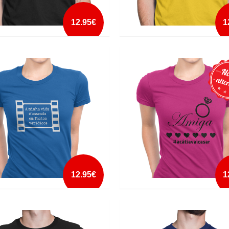
12.95€
1
LY HALF EVIL
A FUCK I GIVE NOT
mais info
mais info
add à lista
add à lista
12.95€
1
A VIDA ]E BASEADA EM FACTOS
A NOIVA VAI CASAR AMIGA
COS