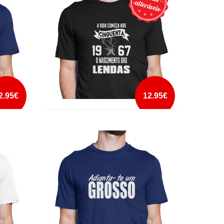
mais info
add à lista
2.95€
12.95€
O
A VIDA COMEÇA AOS
mais info
add à lista