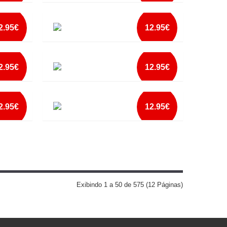
mais info
BAAAA MEANS NO
add à lista
2.95€
12.95€
mais info
BAD BOY-GOOD GIRL ELE
add à lista
2.95€
12.95€
mais info
BEAM ME UM SCOTTY
add à lista
2.95€
12.95€
mais info
BELA E MONSTRO ELA2
add à lista
mais info
add à lista
Exibindo 1 a 50 de 575 (12 Páginas)