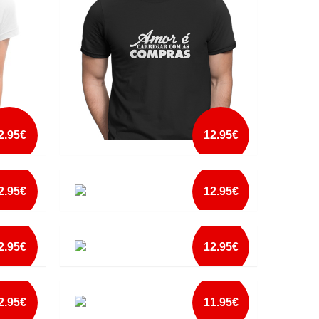
mais info
add à lista
2.95€
12.95€
AMOR E CARREGAR COM AS COMPRAS
2.95€
12.95€
mais info
ANOS A SER FANTÁSTICO
add à lista
2.95€
12.95€
mais info
AS NOSSAS CORRENTES LIBERTAM-NOS
add à lista
2.95€
11.95€