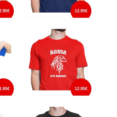
2.95€
12.95€
ADIANTA-TE UM GROSSO
mais info
add à lista
1.95€
12.95€
ÁGUIA ATÉ MORRER