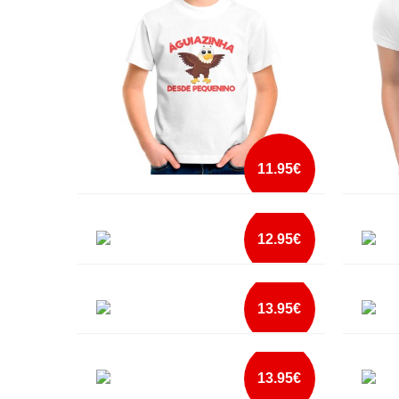
mais info
add à lista
11.95€
AGUIAZINHA DESDE PEQUENINO
AMIGA
12.95€
mais info
AND YET DESPITE THE LOOK ON MY FACE
ANONY
add à lista
13.95€
mais info
ANTES ESTA TSHIRT QUE UM PAR DE
APPRO
MEIAS
add à lista
13.95€