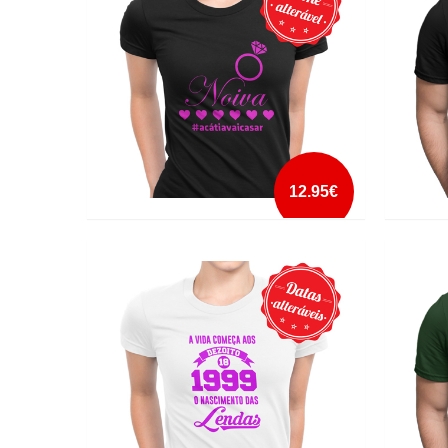
mais info
add à lista
12.95€
A NOIVA VAI CASAR NOIVA
A PABL
mais info
add à lista