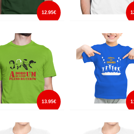
12.95€
1
O AS CUEQUINHAS
ADDICTS
mais info
mais info
add à lista
add à lista
13.95€
1
 QUANDO UM PLANO DÁ CERTO
ADORO SER CRIANCA