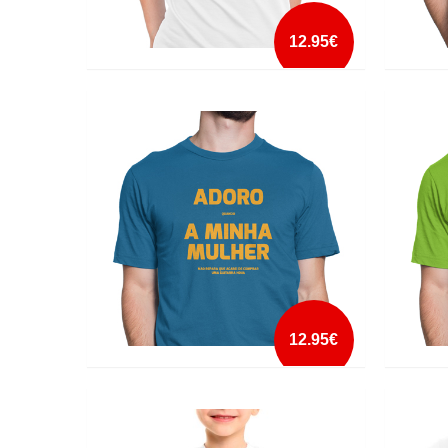
12.95€
A VIDA COMEÇA AOS 18
ABAIX
mais info
add à lista
12.95€
ADORO A MINHA MULHER GUITARRA
ADORO
NOVA