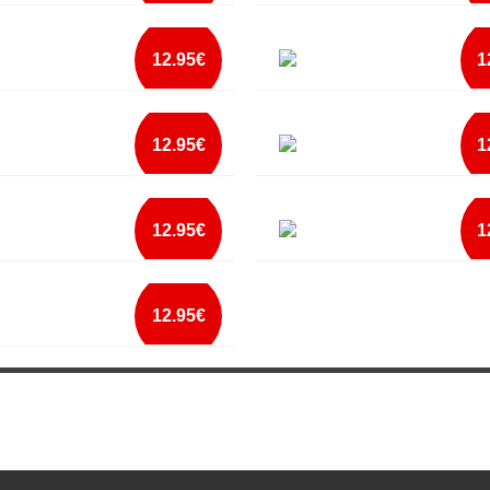
mais info
mais info
S COMEMOS
ATINGIR A PERFEIÇÃO
add à lista
add à lista
12.95€
1
mais info
mais info
O THE GYM
BAD BOY-GOOD GIRL ELA
add à lista
add à lista
12.95€
1
mais info
mais info
UST DROP IT
BASS PLAYERS DO IT DEEPER
add à lista
add à lista
12.95€
1
mais info
mais info
E BEAUTY ELA
BEAST MODE ACTIVATED
add à lista
add à lista
12.95€
mais info
mais info
add à lista
add à lista
mais info
add à lista