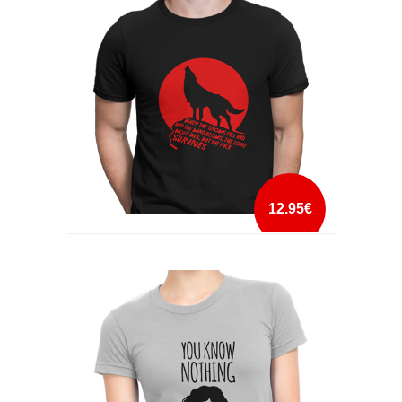
mais info
add à lista
12.95€
WHEN THE SNOWS FALL
mais info
add à lista