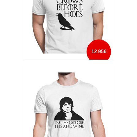
12.95€
CROWS BEFORE HOES
mais info
add à lista