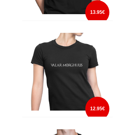
13.95€
THE NORTH REMEMBERS
mais info
add à lista
12.95€
VALAR MORGHULIS