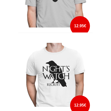
12.95€
NIGHT GATHERS
mais info
add à lista
12.95€