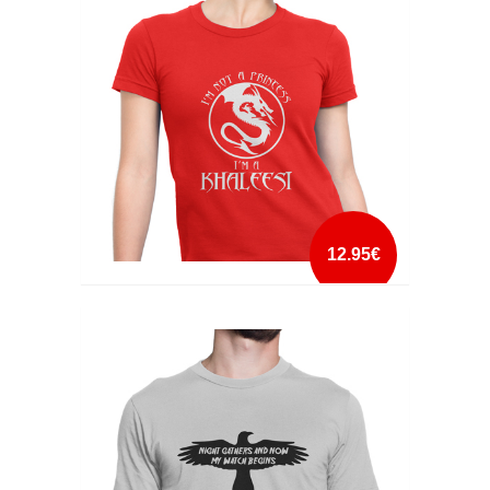
mais info
add à lista
12.95€
I´M A KHALEESI
mais info
add à lista