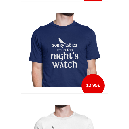
NIGHT'S WATCH RECRUIT
mais info
add à lista
12.95€
SORRY LADIES NIGHT'S WATCH
mais info
add à lista