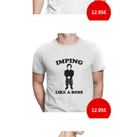
12.95€
I'M THE GOD OF TITS AND WINE
mais info
add à lista
12.95€
IMPING LIKE A BOSS