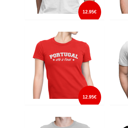
12.95€
JESUS SAVES
LEÃO 
mais info
add à lista
12.95€
PORTUGAL ATÉ A FINAL
PREDA