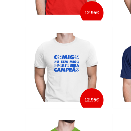
12.95€
ÁGUIA ATÉ MORRER
ATÉ O
mais info
add à lista
12.95€
COMIGO OU SEM MIGO
DANIF