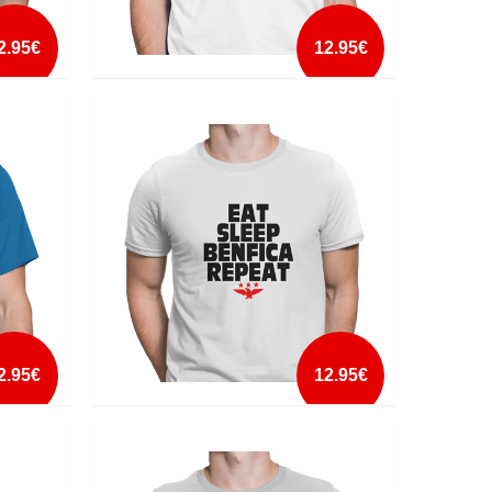
2.95€
12.95€
CHUTEI COM O PÉ QUE TINHA MAIS À
MÃO
mais info
add à lista
2.95€
12.95€
EAT SLEEP BENFICA REPEAT