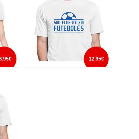
mais info
add à lista
3.95€
12.95€
SOU FLUENTE EM FUTEBOLES
mais info
add à lista