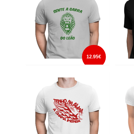
mais info
add à lista
12.95€
SENTE A GARRA DO LEÃO
SÓ EU S
mais info
add à lista