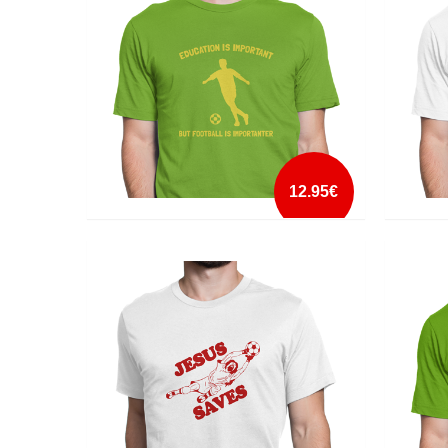
mais info
add à lista
12.95€
EDUCATION IS IMPORTANT
ESCOL
mais info
add à lista