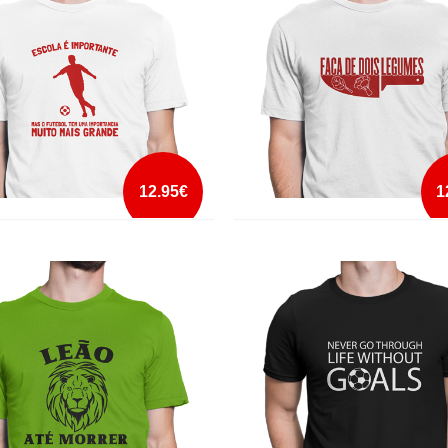
mais info
mais info
add à lista
add à lista
12.95€
1
A É IMPORTANTE
FACA DE DOIS LEGUMES
mais info
mais info
add à lista
add à lista