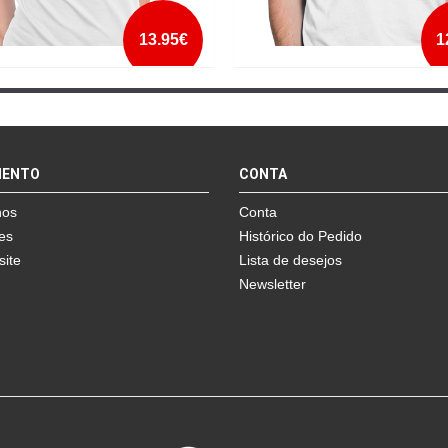
13.95€
1
S PARA PORTUGAL VENCER
VITÓRIA SEMPRE
mais info
mais info
MENTO
CONTA
add à lista
add à lista
nos
Conta
es
Histórico do Pedido
site
Lista de desejos
Newsletter