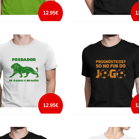
12.95€
1
ATÉ MORRER
NEVER GO THROUGH LIFE WITHOU
GOALS
mais info
mais info
add à lista
add à lista
12.95€
1
DOR DE AGUIAS E DRAGÕES
PROGNOSTICOS SO NO FIM DO J