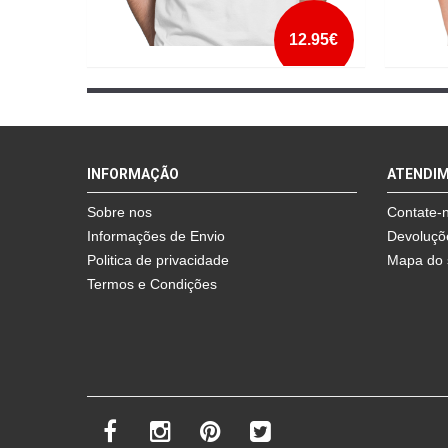
12.95€
TENHO NA ALMA A CHAMA IMENSA
UNIDO
mais info
INFORMAÇÃO
ATENDI
add à lista
Sobre nos
Contate-
Informações de Envio
Devoluçõ
Politica de privacidade
Mapa do 
Termos e Condições