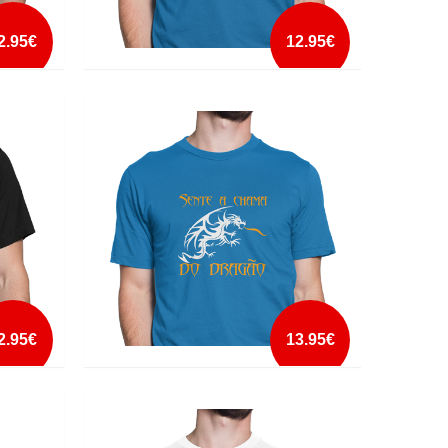
2.95€
12.95€
T
O MEU CORAÇÃO SÓ TEM UMA COR
mais info
add à lista
2.95€
13.95€
OGO
SENTE A CHAMA DO DRAGÃO