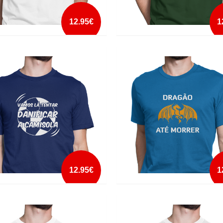
12.95€
1
S COMEMOS
CHUTA PRA CANTO
mais info
mais info
add à lista
add à lista
12.95€
1
ICAR A CAMISOLA
DRAGÃO ATÉ MORRER