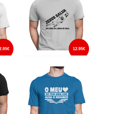
mais info
add à lista
2.95€
12.95€
JESUS SALVA
mais info
add à lista