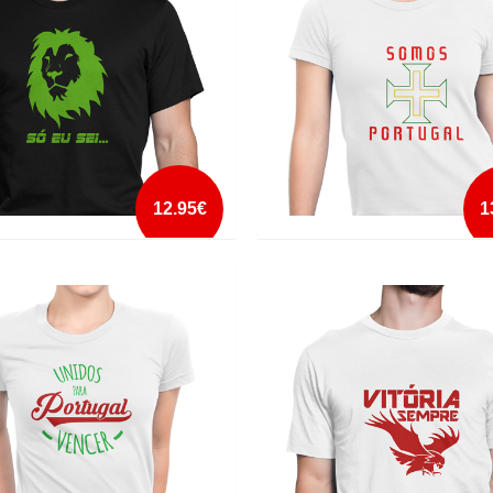
mais info
mais info
add à lista
add à lista
12.95€
1
EI...
SOMOS PORTUGAL
mais info
mais info
add à lista
add à lista