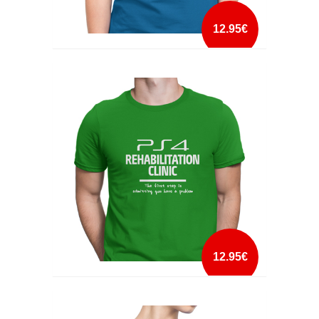
12.95€
PS4 CLINICA DE REABILITAÇÃO
mais info
add à lista
12.95€
PS4 REHABILITATION CLINIC