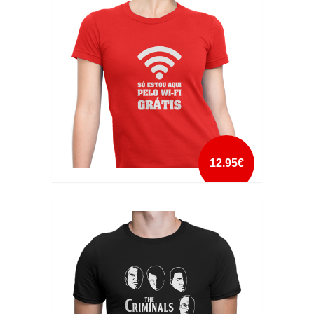
mais info
add à lista
12.95€
SÓ ESTOU AQUI PELO WI-FI GRÁTIS
mais info
add à lista