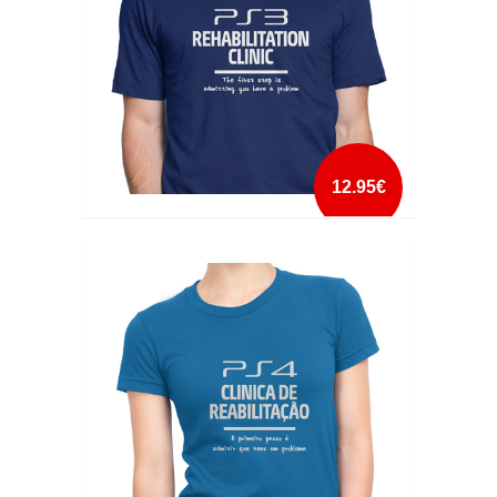
12.95€
PS3 REHABILITATION CLINIC
mais info
add à lista