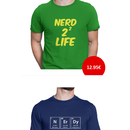
mais info
add à lista
12.95€
NERD 4 LIFE
mais info
add à lista