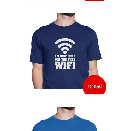
I WENT OUTSIDE ONCE
mais info
add à lista
12.95€
I'M JUST HERE FOR THE FREE WI-FI
mais info
add à lista