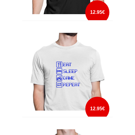
12.95€
DORK SIDE
mais info
add à lista
12.95€
EAT SLEEP GAME REPEAT