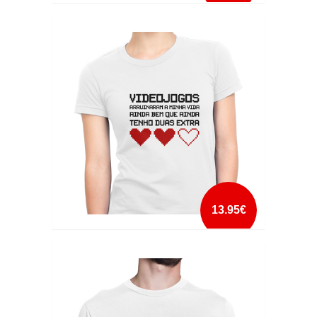
VIDEO GAMES RUINED MY LIFE
mais info
add à lista
13.95€
VIDEOJOGOS ARRUINARAM A MINHA VIDA
mais info
add à lista