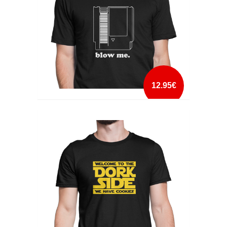
12.95€
BLOW ME
mais info
add à lista