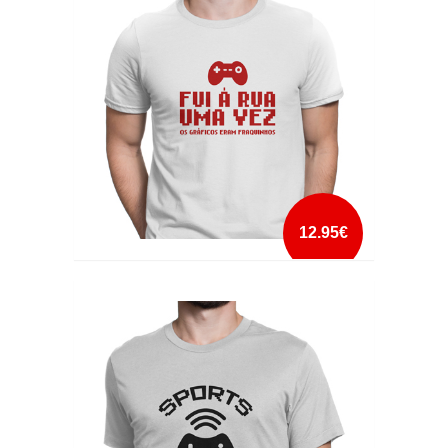
mais info
add à lista
12.95€
FUI A RUA UMA VEZ
mais info
add à lista