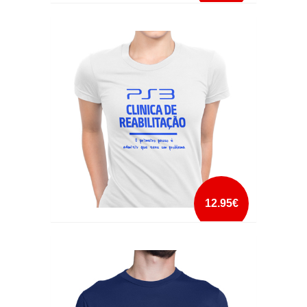
OGD
mais info
add à lista
12.95€
PS3 CLINICA DE REABILITAÇÃO
mais info
add à lista