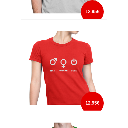
12.95€
LOVE GAMING
mais info
add à lista
12.95€
MAN WOMAN GEEK