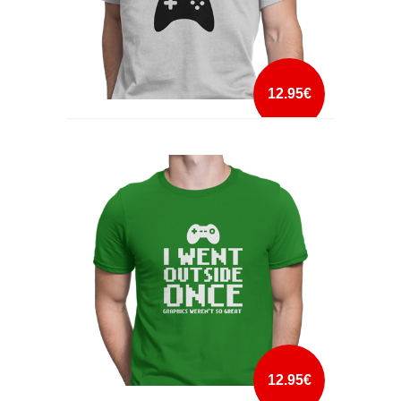
12.95€
GEEK SPORTS
mais info
add à lista
12.95€