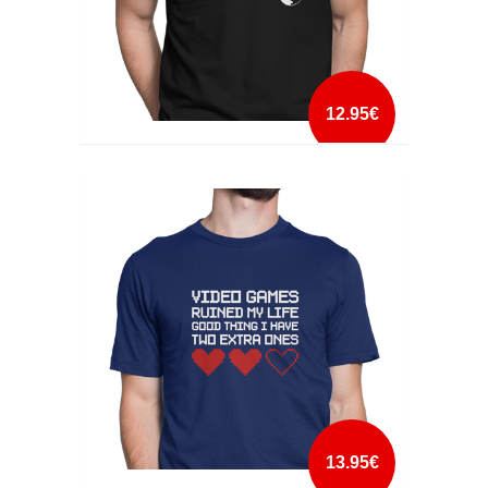
12.95€
THE CRIMINALS
mais info
add à lista
13.95€