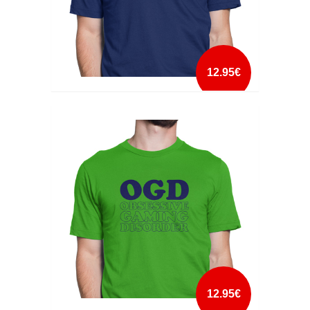
12.95€
NERDY
mais info
add à lista
12.95€