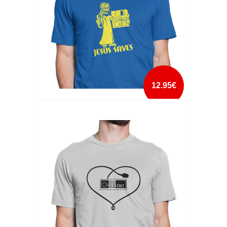
12.95€
JESUS SAVES
mais info
add à lista