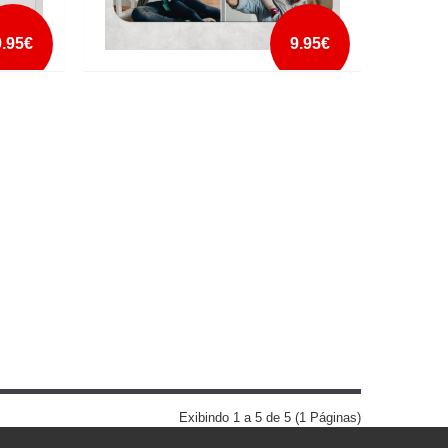
9.95€
9.95€
TAPETE DE RATO MELHOR PAI DO
MUNDO
mais info
add à lista
Exibindo 1 a 5 de 5 (1 Páginas)