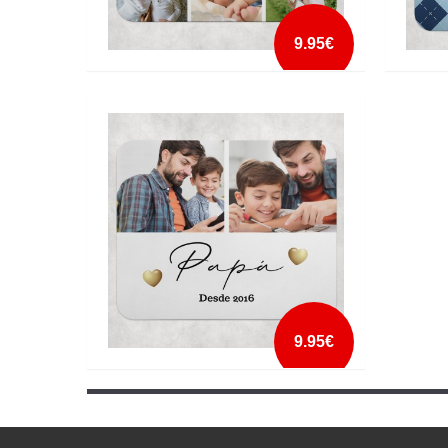
9.95€
TAPETE DE RATO ADORAMOS-TE PAI
TAPETE
NOMES
mais info
add à lista
9.95€
TAPETE DE RATO PAPÁ DESDE DATA