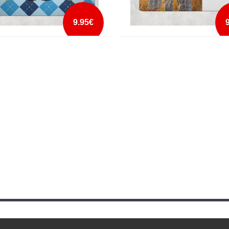
9.95€
 DE RATO ADORO-TE PAI
TAPETE DE RATO MELHOR PAI DE
SEMPRE FOTO E NOMES
mais info
mais info
add à lista
add à lista